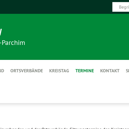
N
-Parchim
ND
ORTSVERBÄNDE
KREISTAG
TERMINE
KONTAKT
S